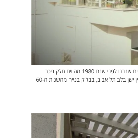
הוספת מרפסת לבניין ישן אתגרים קונסטרוקטיביים ואיך פותרים אותם – מדריך מקצועי למהנדסים ובעלי דירות בניינים שנבנו לפני שנת 1980 מהווים חלק ניכר
ממלאי הדיור בישראל – ורבים מבעלי הדירות בהם חולמים על מרפסת שמש שעדיין אינה קיימת. בין אם מדובר בבניין ישן בלב תל אביב, בבלוק בנייה מהשנות ה-60